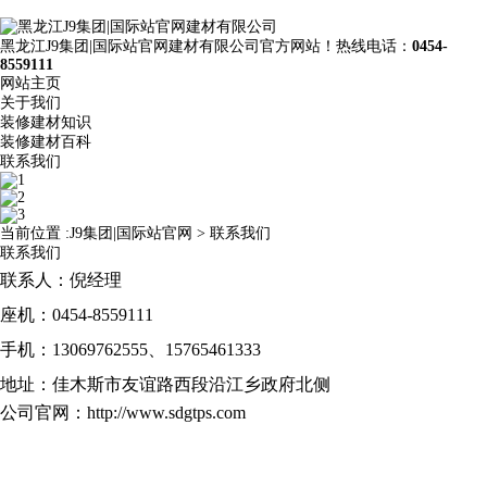
黑龙江J9集团|国际站官网建材有限公司官方网站！热线电话：
0454-
8559111
网站主页
关于我们
装修建材知识
装修建材百科
联系我们
当前位置 :
J9集团|国际站官网
>
联系我们
联系我们
联系人：倪经理
座机：0454-8559111
手机：13069762555、15765461333
地址：佳木斯市友谊路西段沿江乡政府北侧
公司官网：
http://www.sdgtps.com